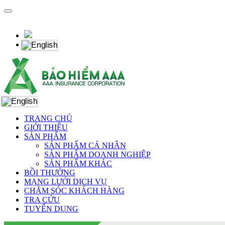
TRANG CHỦ
GIỚI THIỆU
SẢN PHẨM
SẢN PHẨM CÁ NHÂN
SẢN PHẨM DOANH NGHIỆP
SẢN PHẨM KHÁC
BỒI THƯỜNG
MẠNG LƯỚI DỊCH VỤ
CHĂM SÓC KHÁCH HÀNG
TRA CỨU
TUYỂN DỤNG