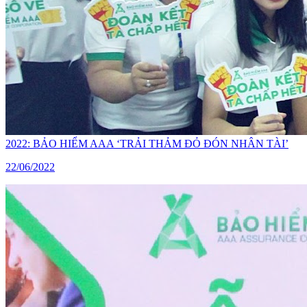
2022: BẢO HIỂM AAA ‘TRẢI THẢM ĐỎ ĐÓN NHÂN TÀI’
22/06/2022