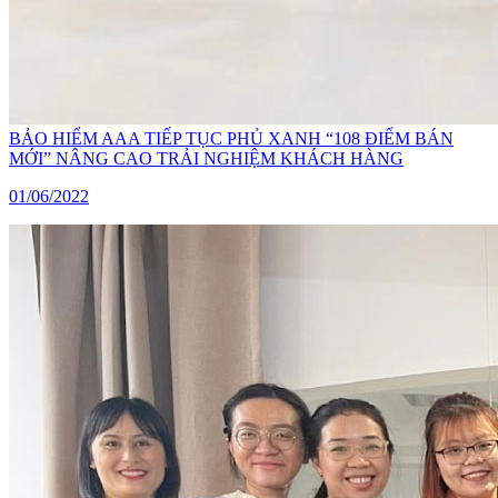
BẢO HIỂM AAA TIẾP TỤC PHỦ XANH “108 ĐIỂM BÁN
MỚI” NÂNG CAO TRẢI NGHIỆM KHÁCH HÀNG
01/06/2022