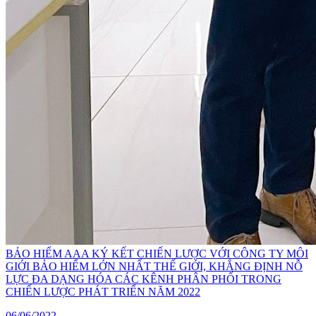
BẢO HIỂM AAA KÝ KẾT CHIẾN LƯỢC VỚI CÔNG TY MÔI
GIỚI BẢO HIỂM LỚN NHẤT THẾ GIỚI, KHẲNG ĐỊNH NỖ
LỰC ĐA DẠNG HÓA CÁC KÊNH PHÂN PHỐI TRONG
CHIẾN LƯỢC PHÁT TRIỂN NĂM 2022
06/06/2022