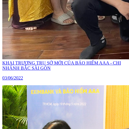
KHAI TRƯƠNG TRỤ SỞ MỚI CỦA BẢO HIỂM AAA - CHI
NHÁNH BẮC SÀI GÒN
03/06/2022