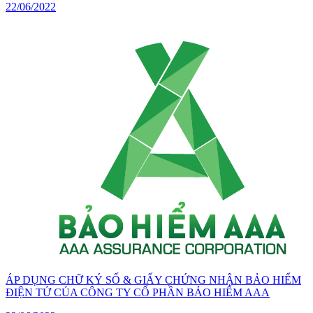
22/06/2022
ÁP DỤNG CHỮ KÝ SỐ & GIẤY CHỨNG NHẬN BẢO HIỂM
ĐIỆN TỬ CỦA CÔNG TY CỔ PHẦN BẢO HIỂM AAA