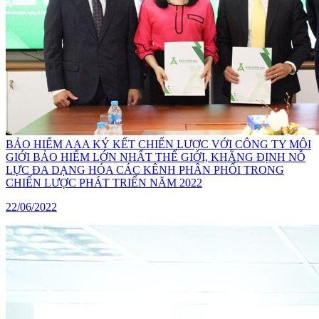
BẢO HIỂM AAA KÝ KẾT CHIẾN LƯỢC VỚI CÔNG TY MÔI
GIỚI BẢO HIỂM LỚN NHẤT THẾ GIỚI, KHẲNG ĐỊNH NỖ
LỰC ĐA DẠNG HÓA CÁC KÊNH PHÂN PHỐI TRONG
CHIẾN LƯỢC PHÁT TRIỂN NĂM 2022
22/06/2022