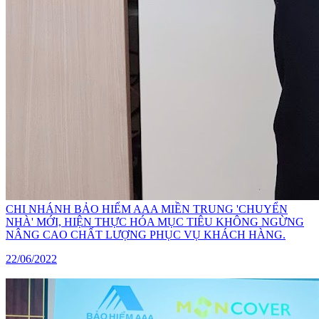
CHI NHÁNH BẢO HIỂM AAA MIỀN TRUNG 'CHUYỂN
NHÀ' MỚI, HIỆN THỰC HÓA MỤC TIÊU KHÔNG NGỪNG
NÂNG CAO CHẤT LƯỢNG PHỤC VỤ KHÁCH HÀNG.
22/06/2022