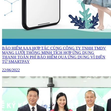
BẢO HIỂM AAA HỢP TÁC CÙNG CÔNG TY TNHH TMDV
MẠNG LƯỚI THÔNG MINH TÍCH HỢP ỨNG DỤNG
THANH TOÁN PHÍ BẢO HIỂM QUA ỨNG DỤNG VÍ ĐIỆN
TỬ SMARTPAY
22/06/2022