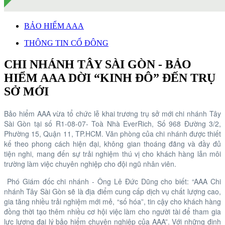
BẢO HIỂM AAA
THÔNG TIN CỔ ĐÔNG
CHI NHÁNH TÂY SÀI GÒN - BẢO
HIỂM AAA DỜI “KINH ĐÔ” ĐẾN TRỤ
SỞ MỚI
Bảo hiểm AAA vừa tổ chức lễ khai trương trụ sở mới chi nhánh Tây
Sài Gòn tại số R1-08-07- Toà Nhà EverRich, Số 968 Đường 3/2,
Phường 15, Quận 11, TP.HCM. Văn phòng của chi nhánh được thiết
kế theo phong cách hiện đại, không gian thoáng đãng và đầy đủ
tiện nghi, mang đến sự trải nghiệm thú vị cho khách hàng lẫn môi
trường làm việc chuyên nghiệp cho đội ngũ nhân viên.
Phó Giám đốc chi nhánh - Ông Lê Đức Dũng cho biết: “AAA Chi
nhánh Tây Sài Gòn sẽ là địa điểm cung cấp dịch vụ chất lượng cao,
gia tăng nhiều trải nghiệm mới mẻ, “số hóa”, tin cậy cho khách hàng
đồng thời tạo thêm nhiều cơ hội việc làm cho người tài để tham gia
lực lượng đại lý bảo hiểm chuyên nghiệp của AAA”. Với những định