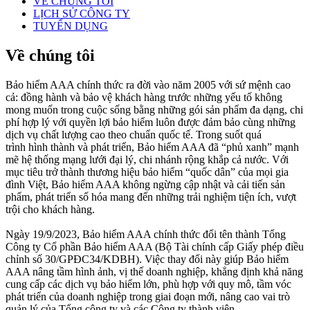
VỀ CHÚNG TÔI
LỊCH SỬ CÔNG TY
TUYỂN DỤNG
Về chúng tôi
Bảo hiểm
AAA
chính
thức ra đời vào năm
2005 với sứ mệnh cao
cả: đồng hành
và
b
ảo vệ khách hàng trước những yếu tố không
mong muốn trong cuộc sống bằng những gói sản phẩm đa dạng, chi
phí hợp lý với quyền lợi bảo hiểm luôn được đảm bảo cùng những
dịch vụ chất lượng cao theo chuẩn quốc
tế
.
Trong
suốt
quá
trình
hình
thành
và
phát
triển
,
Bảo
hiểm
AAA
đã
“phủ xanh” mạnh
mẽ
hệ
thống
mạng lưới đại lý, chi nhánh rộng khắp cả nước
.
Với
mục tiêu trở thành thương hiệu bảo hiểm “quốc dân” của mọi gia
đình Việt,
Bảo
hiểm
AAA
không
ngừng cập nhật và cải tiến sản
phẩm,
phát
triển số hóa mang đến những trải nghiệm tiện ích, vượt
trội cho khách
hàng
.
Ngày
19/9/2023,
Bảo
hiểm
AAA
chính
thức
đổi
tên
thành
Tổng
Công
ty
Cổ
phần
Bảo
hiểm
AAA (
Bộ
Tài
chính
cấp
Giấy
phép
điều
chỉnh
số
30/GPĐC34/KDBH).
Việc
thay
đổi
này
giúp
Bảo
hiểm
AAA
nâng
tầm
hình
ảnh
,
vị
thế
doanh
nghiệp
,
khẳng
định
khả
năng
cung
cấp
các
dịch
vụ
bảo
hiểm
lớn
,
phù
hợp
với
quy
mô
,
tầm
vóc
phát
triển
của
doanh
nghiệp
trong
giai
đoạn
mới
,
nâng
cao
vai
trò
quản
lý
của
Tổng
công
ty
và
các
Công
ty
thành
viên
.