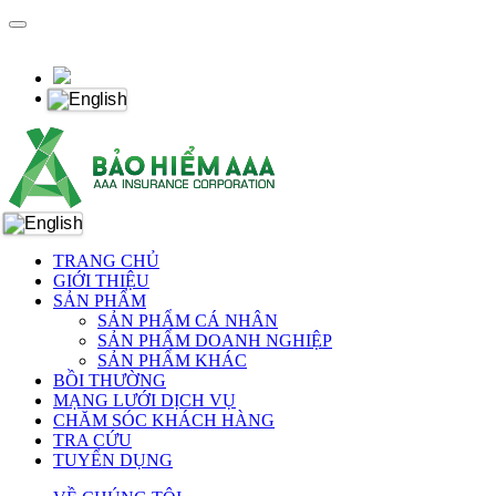
TRANG CHỦ
GIỚI THIỆU
SẢN PHẨM
SẢN PHẨM CÁ NHÂN
SẢN PHẨM DOANH NGHIỆP
SẢN PHẨM KHÁC
BỒI THƯỜNG
MẠNG LƯỚI DỊCH VỤ
CHĂM SÓC KHÁCH HÀNG
TRA CỨU
TUYỂN DỤNG