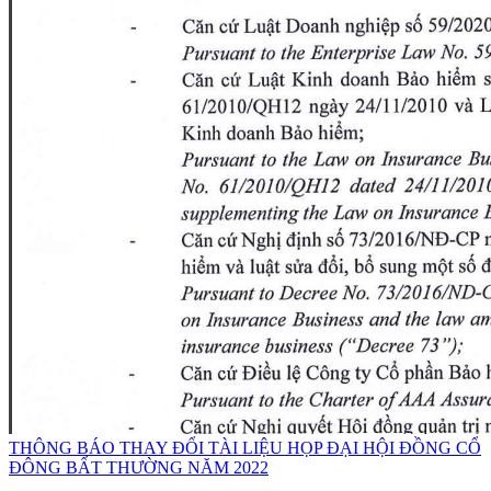
THÔNG BÁO THAY ĐỔI TÀI LIỆU HỌP ĐẠI HỘI ĐỒNG CỔ
ĐÔNG BẤT THƯỜNG NĂM 2022