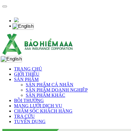
TRANG CHỦ
GIỚI THIỆU
SẢN PHẨM
SẢN PHẨM CÁ NHÂN
SẢN PHẨM DOANH NGHIỆP
SẢN PHẨM KHÁC
BỒI THƯỜNG
MẠNG LƯỚI DỊCH VỤ
CHĂM SÓC KHÁCH HÀNG
TRA CỨU
TUYỂN DỤNG