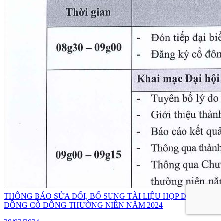
THÔNG BÁO SỬA ĐỔI, BỔ SUNG TÀI LIỆU HỌP ĐẠI HỘI
ĐỒNG CỔ ĐÔNG THƯỜNG NIÊN NĂM 2024