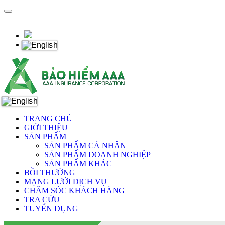
TRANG CHỦ
GIỚI THIỆU
SẢN PHẨM
SẢN PHẨM CÁ NHÂN
SẢN PHẨM DOANH NGHIỆP
SẢN PHẨM KHÁC
BỒI THƯỜNG
MẠNG LƯỚI DỊCH VỤ
CHĂM SÓC KHÁCH HÀNG
TRA CỨU
TUYỂN DỤNG