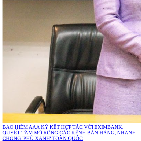
BẢO HIỂM AAA KÝ KẾT HỢP TÁC VỚI EXIMBANK,
QUYẾT TÂM MỞ RỘNG CÁC KÊNH BÁN HÀNG, NHANH
CHÓNG 'PHỦ XANH' TOÀN QUỐC