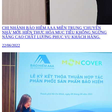
CHI NHÁNH BẢO HIỂM AAA MIỀN TRUNG 'CHUYỂN
NHÀ' MỚI, HIỆN THỰC HÓA MỤC TIÊU KHÔNG NGỪNG
NÂNG CAO CHẤT LƯỢNG PHỤC VỤ KHÁCH HÀNG.
22/06/2022