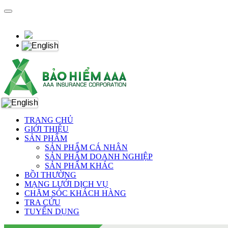
TRANG CHỦ
GIỚI THIỆU
SẢN PHẨM
SẢN PHẨM CÁ NHÂN
SẢN PHẨM DOANH NGHIỆP
SẢN PHẨM KHÁC
BỒI THƯỜNG
MẠNG LƯỚI DỊCH VỤ
CHĂM SÓC KHÁCH HÀNG
TRA CỨU
TUYỂN DỤNG