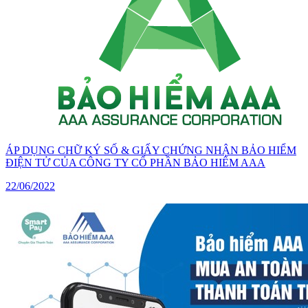
ÁP DỤNG CHỮ KÝ SỐ & GIẤY CHỨNG NHẬN BẢO HIỂM
ĐIỆN TỬ CỦA CÔNG TY CỔ PHẦN BẢO HIỂM AAA
22/06/2022