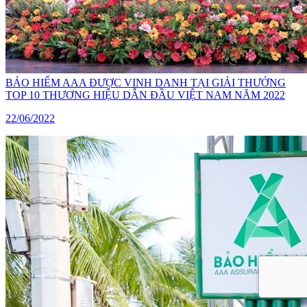
BẢO HIỂM AAA ĐƯỢC VINH DANH TẠI GIẢI THƯỞNG
TOP 10 THƯƠNG HIỆU DẪN ĐẦU VIỆT NAM NĂM 2022
22/06/2022