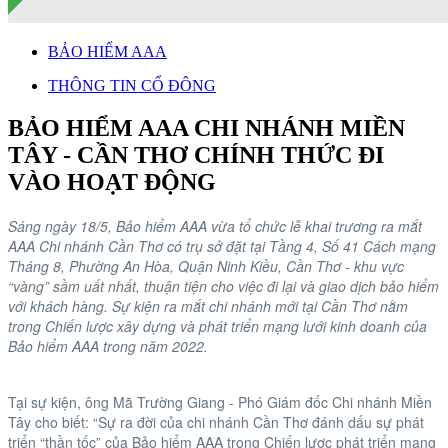
BẢO HIỂM AAA
THÔNG TIN CỔ ĐÔNG
BẢO HIỂM AAA CHI NHÁNH MIỀN
TÂY - CẦN THƠ CHÍNH THỨC ĐI
VÀO HOẠT ĐỘNG
Sáng ngày 18/5, Bảo hiểm AAA vừa tổ chức lễ khai trương ra mắt
AAA Chi nhánh Cần Thơ có trụ sở đặt tại Tầng 4, Số 41 Cách mạng
Tháng 8, Phường An Hòa, Quận Ninh Kiều, Cần Thơ - khu vực
“vàng” sầm uất nhất, thuận tiện cho việc đi lại và giao dịch bảo hiểm
với khách hàng. Sự kiện ra mắt chi nhánh mới tại Cần Thơ nằm
trong Chiến lược xây dựng và phát triển mạng lưới kinh doanh của
Bảo hiểm AAA trong năm 2022.
Tại sự kiện, ông Mã Trường Giang - Phó Giám đốc Chi nhánh Miền
Tây cho biết: “Sự ra đời của chi nhánh Cần Thơ đánh dấu sự phát
triển “thần tốc” của Bảo hiểm AAA trong Chiến lược phát triển mạng