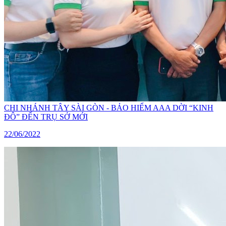
CHI NHÁNH TÂY SÀI GÒN - BẢO HIỂM AAA DỜI “KINH
ĐÔ” ĐẾN TRỤ SỞ MỚI
22/06/2022