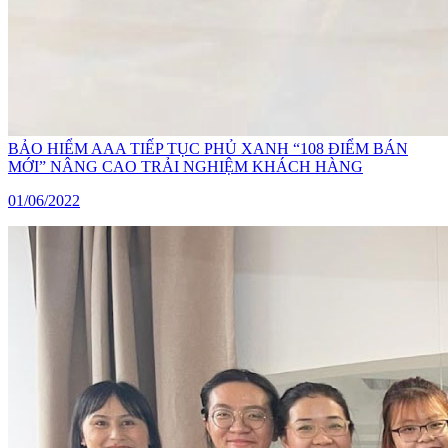
BẢO HIỂM AAA TIẾP TỤC PHỦ XANH “108 ĐIỂM BÁN
MỚI” NÂNG CAO TRẢI NGHIỆM KHÁCH HÀNG
01/06/2022