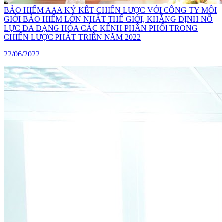
BẢO HIỂM AAA KÝ KẾT CHIẾN LƯỢC VỚI CÔNG TY MÔI
GIỚI BẢO HIỂM LỚN NHẤT THẾ GIỚI, KHẲNG ĐỊNH NỖ
LỰC ĐA DẠNG HÓA CÁC KÊNH PHÂN PHỐI TRONG
CHIẾN LƯỢC PHÁT TRIỂN NĂM 2022
22/06/2022