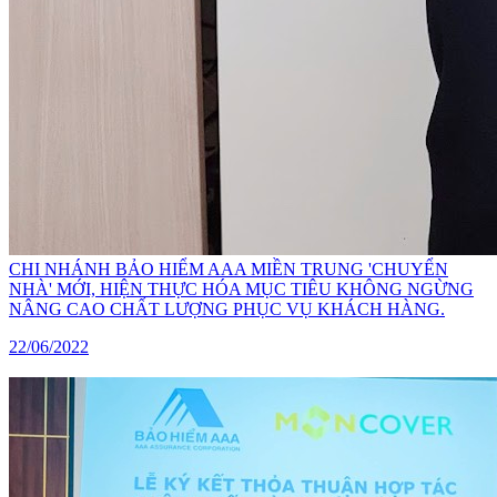
CHI NHÁNH BẢO HIỂM AAA MIỀN TRUNG 'CHUYỂN
NHÀ' MỚI, HIỆN THỰC HÓA MỤC TIÊU KHÔNG NGỪNG
NÂNG CAO CHẤT LƯỢNG PHỤC VỤ KHÁCH HÀNG.
22/06/2022