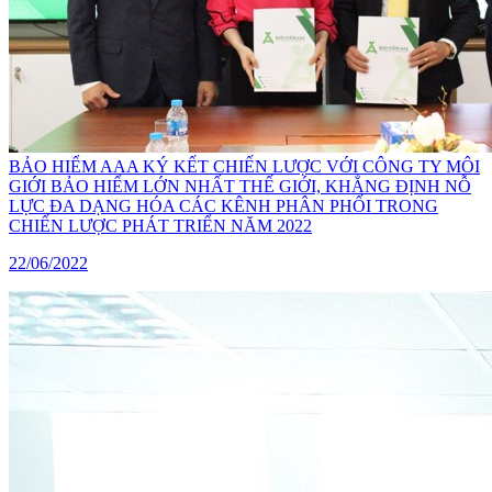
BẢO HIỂM AAA KÝ KẾT CHIẾN LƯỢC VỚI CÔNG TY MÔI
GIỚI BẢO HIỂM LỚN NHẤT THẾ GIỚI, KHẲNG ĐỊNH NỖ
LỰC ĐA DẠNG HÓA CÁC KÊNH PHÂN PHỐI TRONG
CHIẾN LƯỢC PHÁT TRIỂN NĂM 2022
22/06/2022