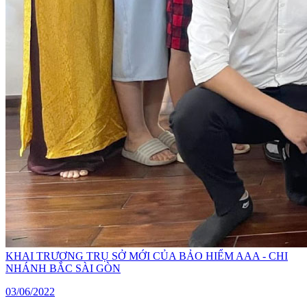
KHAI TRƯƠNG TRỤ SỞ MỚI CỦA BẢO HIỂM AAA - CHI
NHÁNH BẮC SÀI GÒN
03/06/2022