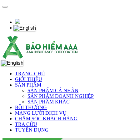
TRANG CHỦ
GIỚI THIỆU
SẢN PHẨM
SẢN PHẨM CÁ NHÂN
SẢN PHẨM DOANH NGHIỆP
SẢN PHẨM KHÁC
BỒI THƯỜNG
MẠNG LƯỚI DỊCH VỤ
CHĂM SÓC KHÁCH HÀNG
TRA CỨU
TUYỂN DỤNG