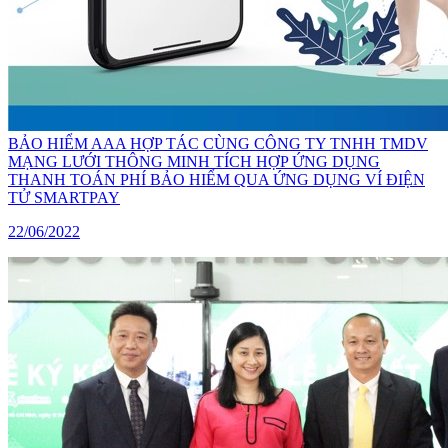
BẢO HIỂM AAA HỢP TÁC CÙNG CÔNG TY TNHH TMDV
MẠNG LƯỚI THÔNG MINH TÍCH HỢP ỨNG DỤNG
THANH TOÁN PHÍ BẢO HIỂM QUA ỨNG DỤNG VÍ ĐIỆN
TỬ SMARTPAY
22/06/2022