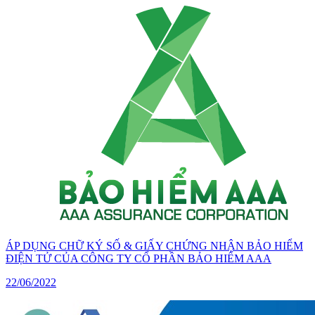
ÁP DỤNG CHỮ KÝ SỐ & GIẤY CHỨNG NHẬN BẢO HIỂM
ĐIỆN TỬ CỦA CÔNG TY CỔ PHẦN BẢO HIỂM AAA
22/06/2022