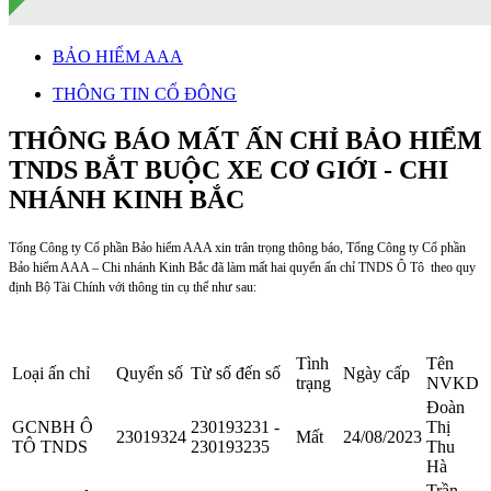
BẢO HIỂM AAA
THÔNG TIN CỔ ĐÔNG
THÔNG BÁO MẤT ẤN CHỈ BẢO HIỂM
TNDS BẮT BUỘC XE CƠ GIỚI - CHI
NHÁNH KINH BẮC
Tổng Công ty Cổ phần Bảo hiểm AAA xin trân trọng thông báo, Tổng Công ty Cổ phần
Bảo hiểm AAA – Chi nhánh Kinh Bắc đã làm mất hai quyển ấn chỉ TNDS Ô Tô theo quy
định Bộ Tài Chính với thông tin cụ thể như sau:
Tình
Tên
Loại ấn chỉ
Quyển số
Từ số đến số
Ngày cấp
trạng
NVKD
Đoàn
GCNBH Ô
230193231 -
Thị
23019324
Mất
24/08/2023
TÔ TNDS
230193235
Thu
Hà
Trần