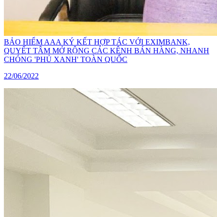
BẢO HIỂM AAA KÝ KẾT HỢP TÁC VỚI EXIMBANK,
QUYẾT TÂM MỞ RỘNG CÁC KÊNH BÁN HÀNG, NHANH
CHÓNG 'PHỦ XANH' TOÀN QUỐC
22/06/2022