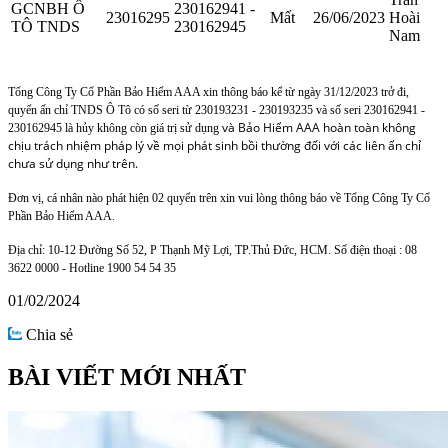
GCNBH Ô
230162941 -
23016295
Mất
26/06/2023
Hoài
TÔ TNDS
230162945
Nam
Tổng Công Ty Cổ Phần Bảo Hiểm AAA xin thông báo kể từ ngày 31/12/2023 trở đi,
quyển ấn chỉ TNDS Ô Tô có số seri từ
230193231 - 230193235 và số seri
230162941 -
và Bảo Hiểm AAA hoàn toàn không
230162945
là hủy không còn giá trị sử dụng
chịu trách nhiệm pháp lý về mọi phát sinh bồi thường đối với các liên ấn chỉ
chưa sử dụng như trên.
Đơn vị, cá nhân nào phát hiện 02 quyển trên
xin vui lòng thông báo về Tổng Công Ty Cổ
Phần Bảo Hiểm AAA.
Địa chỉ: 10-12 Đường Số 52, P Thạnh Mỹ Lợi, TP.Thủ Đức, HCM. Số điện thoại : 08
3622 0000 - Hotline 1900 54 54 35
01/02/2024
Chia sẻ
BÀI VIẾT MỚI NHẤT