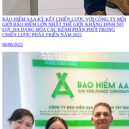
BẢO HIỂM AAA KÝ KẾT CHIẾN LƯỢC VỚI CÔNG TY MÔI
GIỚI BẢO HIỂM LỚN NHẤT THẾ GIỚI, KHẲNG ĐỊNH NỖ
LỰC ĐA DẠNG HÓA CÁC KÊNH PHÂN PHỐI TRONG
CHIẾN LƯỢC PHÁT TRIỂN NĂM 2022
06/06/2022