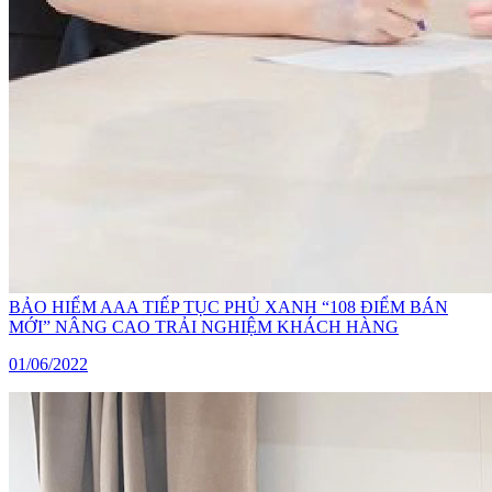
BẢO HIỂM AAA TIẾP TỤC PHỦ XANH “108 ĐIỂM BÁN
MỚI” NÂNG CAO TRẢI NGHIỆM KHÁCH HÀNG
01/06/2022