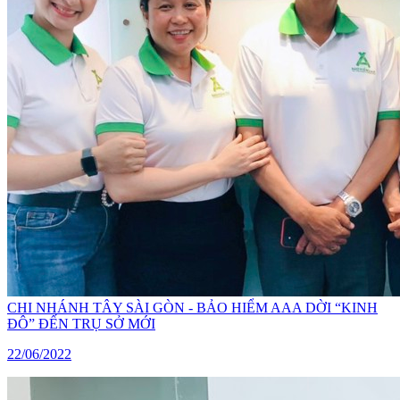
CHI NHÁNH TÂY SÀI GÒN - BẢO HIỂM AAA DỜI “KINH
ĐÔ” ĐẾN TRỤ SỞ MỚI
22/06/2022