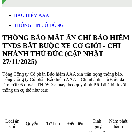
BẢO HIỂM AAA
THÔNG TIN CỔ ĐÔNG
THÔNG BÁO MẤT ẤN CHỈ BẢO HIỂM
TNDS BẮT BUỘC XE CƠ GIỚI - CHI
NHÁNH THỦ ĐỨC (CẬP NHẬT
27/11/2025)
Tổng Công ty Cổ phần Bảo hiểm AAA xin trân trọng thông báo,
Tổng Công ty Cổ phần Bảo hiểm AAA – Chi nhánh Thủ Đức đã
làm mất 05 quyển TNDS Xe máy theo quy định Bộ Tài Chính với
thông tin cụ thể như sau:
Loại ấn
Tình
Năm phát
Quyển
Từ liên
Đến liên
chỉ
trạng
hành