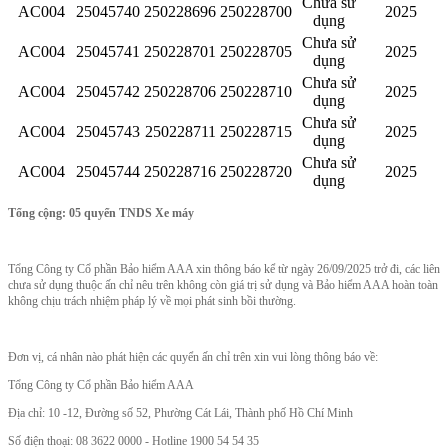
Chưa sử
AC004
25045740
250228696
250228700
2025
dụng
Chưa sử
AC004
25045741
250228701
250228705
2025
dụng
Chưa sử
AC004
25045742
250228706
250228710
2025
dụng
Chưa sử
AC004
25045743
250228711
250228715
2025
dụng
Chưa sử
AC004
25045744
250228716
250228720
2025
dụng
Tổng cộng: 05 quyển TNDS Xe máy
Tổng Công ty Cổ phần Bảo hiểm AAA xin thông báo kể từ ngày 26/09/2025 trở đi, các liên
chưa sử dụng thuộc ấn chỉ nêu trên không còn giá trị sử dụng và Bảo hiểm AAA hoàn toàn
không chịu trách nhiệm pháp lý về mọi phát sinh bồi thường.
Đơn vị, cá nhân nào phát hiện các quyển ấn chỉ trên xin vui lòng thông báo về:
Tổng Công ty Cổ phần Bảo hiểm AAA
Địa chỉ: 10 -12, Đường số 52, Phường Cát Lái, Thành phố Hồ Chí Minh
Số điện thoại: 08 3622 0000 - Hotline 1900 54 54 35