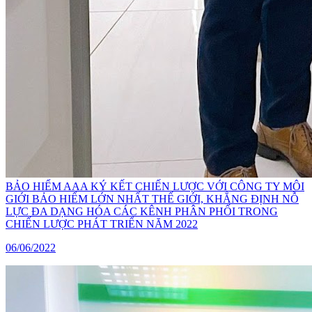
BẢO HIỂM AAA KÝ KẾT CHIẾN LƯỢC VỚI CÔNG TY MÔI
GIỚI BẢO HIỂM LỚN NHẤT THẾ GIỚI, KHẲNG ĐỊNH NỖ
LỰC ĐA DẠNG HÓA CÁC KÊNH PHÂN PHỐI TRONG
CHIẾN LƯỢC PHÁT TRIỂN NĂM 2022
06/06/2022