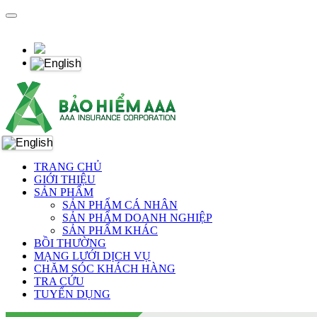
TRANG CHỦ
GIỚI THIỆU
SẢN PHẨM
SẢN PHẨM CÁ NHÂN
SẢN PHẨM DOANH NGHIỆP
SẢN PHẨM KHÁC
BỒI THƯỜNG
MẠNG LƯỚI DỊCH VỤ
CHĂM SÓC KHÁCH HÀNG
TRA CỨU
TUYỂN DỤNG