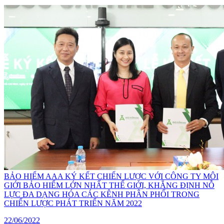
BẢO HIỂM AAA KÝ KẾT CHIẾN LƯỢC VỚI CÔNG TY MÔI
GIỚI BẢO HIỂM LỚN NHẤT THẾ GIỚI, KHẲNG ĐỊNH NỖ
LỰC ĐA DẠNG HÓA CÁC KÊNH PHÂN PHỐI TRONG
CHIẾN LƯỢC PHÁT TRIỂN NĂM 2022
22/06/2022