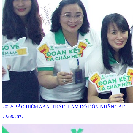
2022: BẢO HIỂM AAA ‘TRẢI THẢM ĐỎ ĐÓN NHÂN TÀI’
22/06/2022