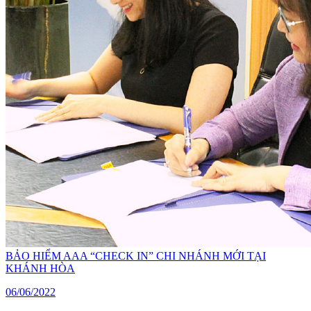
BẢO HIỂM AAA “CHECK IN” CHI NHÁNH MỚI TẠI
KHÁNH HÒA
06/06/2022