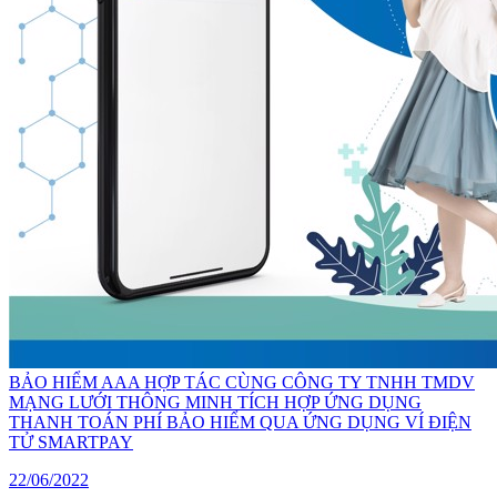
BẢO HIỂM AAA HỢP TÁC CÙNG CÔNG TY TNHH TMDV
MẠNG LƯỚI THÔNG MINH TÍCH HỢP ỨNG DỤNG
THANH TOÁN PHÍ BẢO HIỂM QUA ỨNG DỤNG VÍ ĐIỆN
TỬ SMARTPAY
22/06/2022