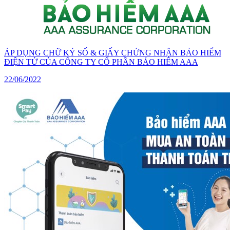
ÁP DỤNG CHỮ KÝ SỐ & GIẤY CHỨNG NHẬN BẢO HIỂM
ĐIỆN TỬ CỦA CÔNG TY CỔ PHẦN BẢO HIỂM AAA
22/06/2022