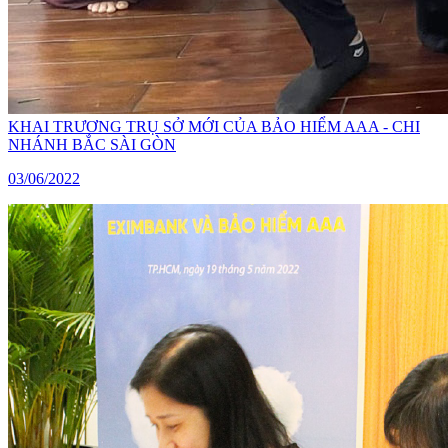
KHAI TRƯƠNG TRỤ SỞ MỚI CỦA BẢO HIỂM AAA - CHI
NHÁNH BẮC SÀI GÒN
03/06/2022