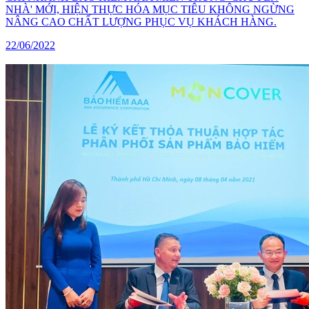
NHÀ' MỚI, HIỆN THỰC HÓA MỤC TIÊU KHÔNG NGỪNG
NÂNG CAO CHẤT LƯỢNG PHỤC VỤ KHÁCH HÀNG.
22/06/2022