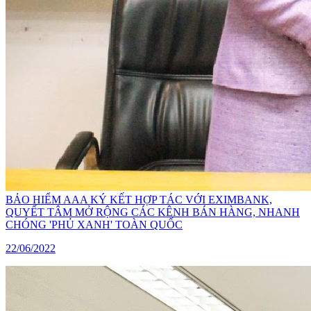
BẢO HIỂM AAA KÝ KẾT HỢP TÁC VỚI EXIMBANK,
QUYẾT TÂM MỞ RỘNG CÁC KÊNH BÁN HÀNG, NHANH
CHÓNG 'PHỦ XANH' TOÀN QUỐC
22/06/2022