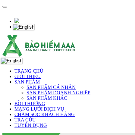
TRANG CHỦ
GIỚI THIỆU
SẢN PHẨM
SẢN PHẨM CÁ NHÂN
SẢN PHẨM DOANH NGHIỆP
SẢN PHẨM KHÁC
BỒI THƯỜNG
MẠNG LƯỚI DỊCH VỤ
CHĂM SÓC KHÁCH HÀNG
TRA CỨU
TUYỂN DỤNG