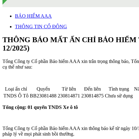
BẢO HIỂM AAA
THÔNG TIN CỔ ĐÔNG
THÔNG BÁO MẤT ẤN CHỈ BẢO HIỂM T
12/2025)
Tổng Công ty Cổ phần Bảo hiểm AAA xin trân trọng thông báo, Tổn
cụ thể như sau:
Loại ấn chỉ
Quyển
Từ liên
Đến liên
Tình trạng
Nă
TNDS Ô Tô
BB23081488
230814871
230814875
Chưa sử dụng
Tổng cộng: 01 quyển TNDS Xe ô tô
Tổng Công ty Cổ phần Bảo hiểm AAA xin thông báo kể từ ngày 10/12/
pháp lý về mọi phát sinh bồi thường.