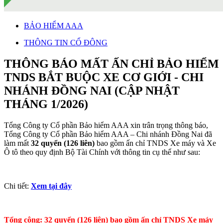
BẢO HIỂM AAA
THÔNG TIN CỔ ĐÔNG
THÔNG BÁO MẤT ẤN CHỈ BẢO HIỂM
TNDS BẮT BUỘC XE CƠ GIỚI - CHI
NHÁNH ĐỒNG NAI (CẬP NHẬT
THÁNG 1/2026)
Tổng Công ty Cổ phần Bảo hiểm AAA xin trân trọng thông báo,
Tổng Công ty Cổ phần Bảo hiểm AAA – Chi nhánh Đồng Nai đã
làm mất
32 quyển (126 liên)
bao gồm ấn chỉ TNDS Xe máy và Xe
Ô tô theo quy định Bộ Tài Chính với thông tin cụ thể như sau:
Chi tiết:
Xem tại đây
Tổng cộng: 32 quyển (126 liên) bao gồm ấn chỉ TNDS Xe máy