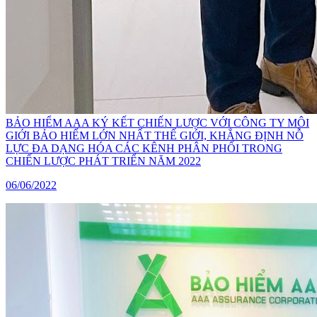
BẢO HIỂM AAA KÝ KẾT CHIẾN LƯỢC VỚI CÔNG TY MÔI
GIỚI BẢO HIỂM LỚN NHẤT THẾ GIỚI, KHẲNG ĐỊNH NỖ
LỰC ĐA DẠNG HÓA CÁC KÊNH PHÂN PHỐI TRONG
CHIẾN LƯỢC PHÁT TRIỂN NĂM 2022
06/06/2022