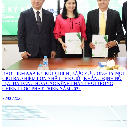
BẢO HIỂM AAA KÝ KẾT CHIẾN LƯỢC VỚI CÔNG TY MÔI
GIỚI BẢO HIỂM LỚN NHẤT THẾ GIỚI, KHẲNG ĐỊNH NỖ
LỰC ĐA DẠNG HÓA CÁC KÊNH PHÂN PHỐI TRONG
CHIẾN LƯỢC PHÁT TRIỂN NĂM 2022
22/06/2022