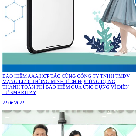
BẢO HIỂM AAA HỢP TÁC CÙNG CÔNG TY TNHH TMDV
MẠNG LƯỚI THÔNG MINH TÍCH HỢP ỨNG DỤNG
THANH TOÁN PHÍ BẢO HIỂM QUA ỨNG DỤNG VÍ ĐIỆN
TỬ SMARTPAY
22/06/2022