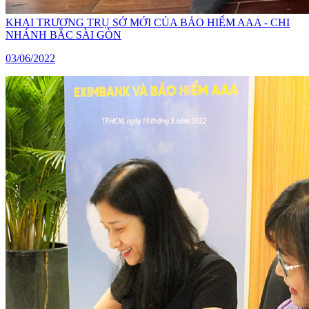
KHAI TRƯƠNG TRỤ SỞ MỚI CỦA BẢO HIỂM AAA - CHI
NHÁNH BẮC SÀI GÒN
03/06/2022