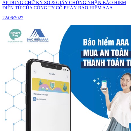
ÁP DỤNG CHỮ KÝ SỐ & GIẤY CHỨNG NHẬN BẢO HIỂM
ĐIỆN TỬ CỦA CÔNG TY CỔ PHẦN BẢO HIỂM AAA
22/06/2022