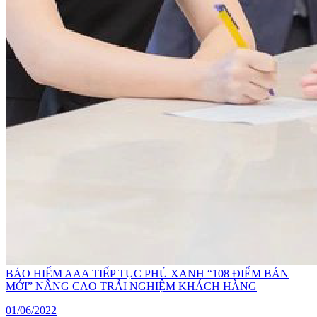
BẢO HIỂM AAA TIẾP TỤC PHỦ XANH “108 ĐIỂM BÁN
MỚI” NÂNG CAO TRẢI NGHIỆM KHÁCH HÀNG
01/06/2022