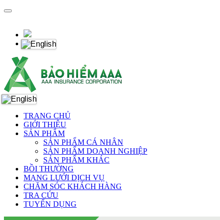
TRANG CHỦ
GIỚI THIỆU
SẢN PHẨM
SẢN PHẨM CÁ NHÂN
SẢN PHẨM DOANH NGHIỆP
SẢN PHẨM KHÁC
BỒI THƯỜNG
MẠNG LƯỚI DỊCH VỤ
CHĂM SÓC KHÁCH HÀNG
TRA CỨU
TUYỂN DỤNG