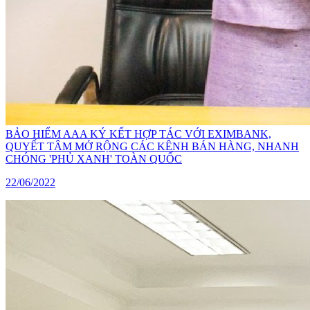
BẢO HIỂM AAA KÝ KẾT HỢP TÁC VỚI EXIMBANK,
QUYẾT TÂM MỞ RỘNG CÁC KÊNH BÁN HÀNG, NHANH
CHÓNG 'PHỦ XANH' TOÀN QUỐC
22/06/2022