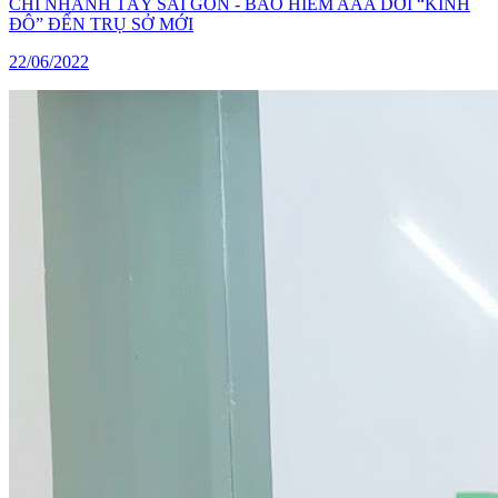
CHI NHÁNH TÂY SÀI GÒN - BẢO HIỂM AAA DỜI “KINH
ĐÔ” ĐẾN TRỤ SỞ MỚI
22/06/2022