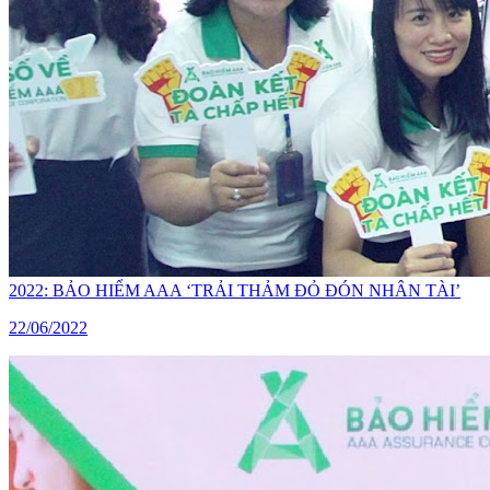
2022: BẢO HIỂM AAA ‘TRẢI THẢM ĐỎ ĐÓN NHÂN TÀI’
22/06/2022