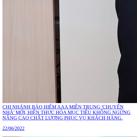
CHI NHÁNH BẢO HIỂM AAA MIỀN TRUNG 'CHUYỂN
NHÀ' MỚI, HIỆN THỰC HÓA MỤC TIÊU KHÔNG NGỪNG
NÂNG CAO CHẤT LƯỢNG PHỤC VỤ KHÁCH HÀNG.
22/06/2022