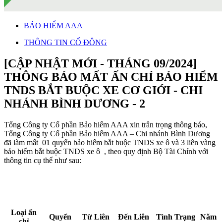
BẢO HIỂM AAA
THÔNG TIN CỔ ĐÔNG
[CẬP NHẬT MỚI - THÁNG 09/2024]
THÔNG BÁO MẤT ẤN CHỈ BẢO HIỂM
TNDS BẮT BUỘC XE CƠ GIỚI - CHI
NHÁNH BÌNH DƯƠNG - 2
Tổng Công ty Cổ phần Bảo hiểm AAA xin trân trọng thông báo,
Tổng Công ty Cổ phần Bảo hiểm AAA – Chi nhánh Bình Dương
đã làm mất 01 quyển bảo hiểm bắt buộc TNDS xe ô và 3 liên vàng
bảo hiểm bắt buộc TNDS xe ô , theo quy định Bộ Tài Chính với
thông tin cụ thể như sau:
Loại ấn
Quyển
Từ Liên
Đến Liên
Tình Trạng
Năm
chỉ