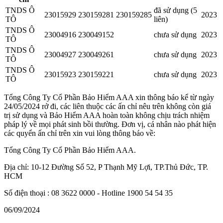
TNDS Ô
đã sử dụng (5
23015929
230159281
230159285
2023
TÔ
liên)
TNDS Ô
23004916
230049152
chưa sử dụng
2023
TÔ
TNDS Ô
23004927
230049261
chưa sử dụng
2023
TÔ
TNDS Ô
23015923
230159221
chưa sử dụng
2023
TÔ
Tổng Công Ty Cổ Phần Bảo Hiểm AAA xin thông báo kể từ ngày
24/05/2024 rở đi, các liên thuộc các ấn chỉ nêu trên không còn giá
trị sử dụng và Bảo Hiểm AAA hoàn toàn không chịu trách nhiệm
pháp lý về mọi phát sinh bồi thường. Đơn vị, cá nhân nào phát hiện
các quyển ấn chỉ trên xin vui lòng thông báo về:
Tổng Công Ty Cổ Phần Bảo Hiểm AAA.
Địa chỉ: 10-12 Đường Số 52, P Thạnh Mỹ Lợi, TP.Thủ Đức, TP.
HCM
Số điện thoại : 08 3622 0000 - Hotline 1900 54 54 35
06/09/2024