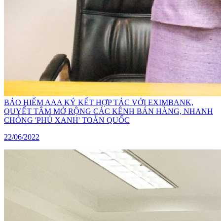
BẢO HIỂM AAA KÝ KẾT HỢP TÁC VỚI EXIMBANK,
QUYẾT TÂM MỞ RỘNG CÁC KÊNH BÁN HÀNG, NHANH
CHÓNG 'PHỦ XANH' TOÀN QUỐC
22/06/2022