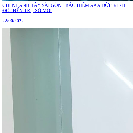
CHI NHÁNH TÂY SÀI GÒN - BẢO HIỂM AAA DỜI “KINH
ĐÔ” ĐẾN TRỤ SỞ MỚI
22/06/2022