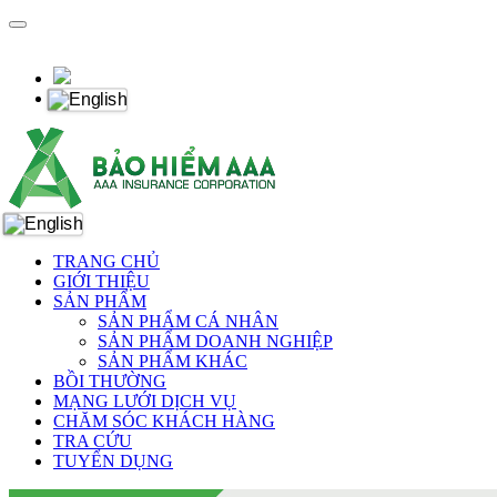
TRANG CHỦ
GIỚI THIỆU
SẢN PHẨM
SẢN PHẨM CÁ NHÂN
SẢN PHẨM DOANH NGHIỆP
SẢN PHẨM KHÁC
BỒI THƯỜNG
MẠNG LƯỚI DỊCH VỤ
CHĂM SÓC KHÁCH HÀNG
TRA CỨU
TUYỂN DỤNG