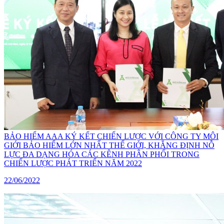
BẢO HIỂM AAA KÝ KẾT CHIẾN LƯỢC VỚI CÔNG TY MÔI
GIỚI BẢO HIỂM LỚN NHẤT THẾ GIỚI, KHẲNG ĐỊNH NỖ
LỰC ĐA DẠNG HÓA CÁC KÊNH PHÂN PHỐI TRONG
CHIẾN LƯỢC PHÁT TRIỂN NĂM 2022
22/06/2022