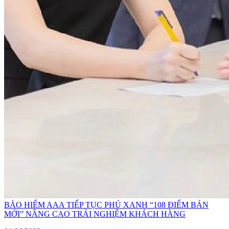
BẢO HIỂM AAA TIẾP TỤC PHỦ XANH “108 ĐIỂM BÁN
MỚI” NÂNG CAO TRẢI NGHIỆM KHÁCH HÀNG