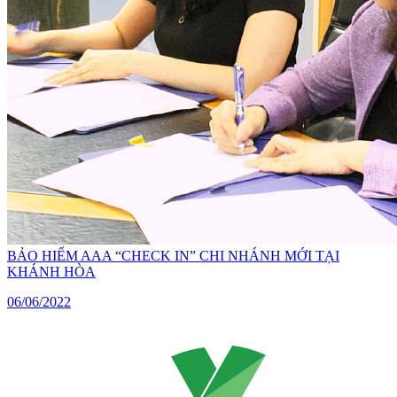
BẢO HIỂM AAA “CHECK IN” CHI NHÁNH MỚI TẠI
KHÁNH HÒA
06/06/2022