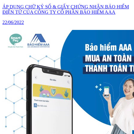
ÁP DỤNG CHỮ KÝ SỐ & GIẤY CHỨNG NHẬN BẢO HIỂM
ĐIỆN TỬ CỦA CÔNG TY CỔ PHẦN BẢO HIỂM AAA
22/06/2022