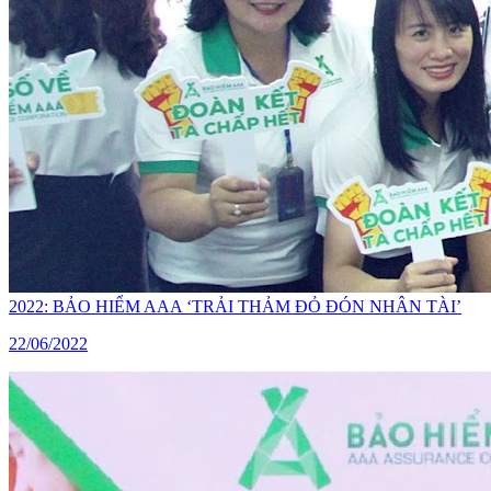
2022: BẢO HIỂM AAA ‘TRẢI THẢM ĐỎ ĐÓN NHÂN TÀI’
22/06/2022