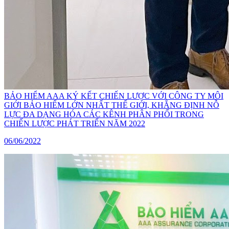
BẢO HIỂM AAA KÝ KẾT CHIẾN LƯỢC VỚI CÔNG TY MÔI
GIỚI BẢO HIỂM LỚN NHẤT THẾ GIỚI, KHẲNG ĐỊNH NỖ
LỰC ĐA DẠNG HÓA CÁC KÊNH PHÂN PHỐI TRONG
CHIẾN LƯỢC PHÁT TRIỂN NĂM 2022
06/06/2022