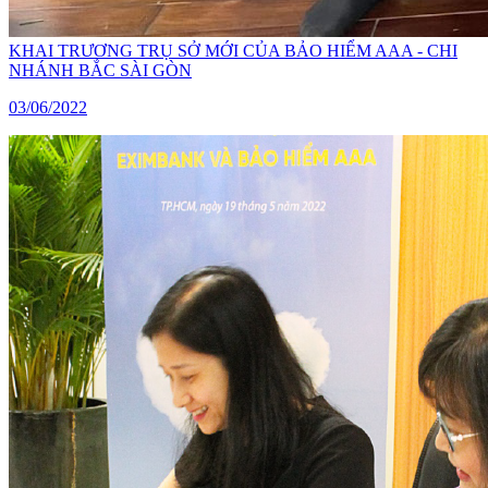
KHAI TRƯƠNG TRỤ SỞ MỚI CỦA BẢO HIỂM AAA - CHI
NHÁNH BẮC SÀI GÒN
03/06/2022