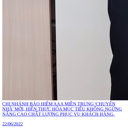
CHI NHÁNH BẢO HIỂM AAA MIỀN TRUNG 'CHUYỂN
NHÀ' MỚI, HIỆN THỰC HÓA MỤC TIÊU KHÔNG NGỪNG
NÂNG CAO CHẤT LƯỢNG PHỤC VỤ KHÁCH HÀNG.
22/06/2022