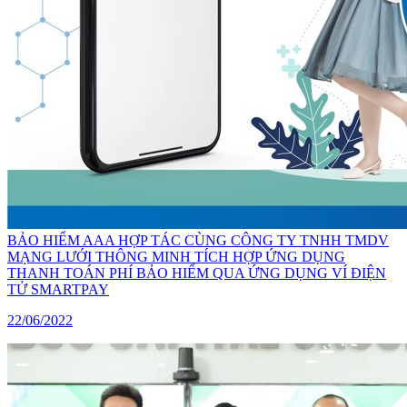
BẢO HIỂM AAA HỢP TÁC CÙNG CÔNG TY TNHH TMDV
MẠNG LƯỚI THÔNG MINH TÍCH HỢP ỨNG DỤNG
THANH TOÁN PHÍ BẢO HIỂM QUA ỨNG DỤNG VÍ ĐIỆN
TỬ SMARTPAY
22/06/2022