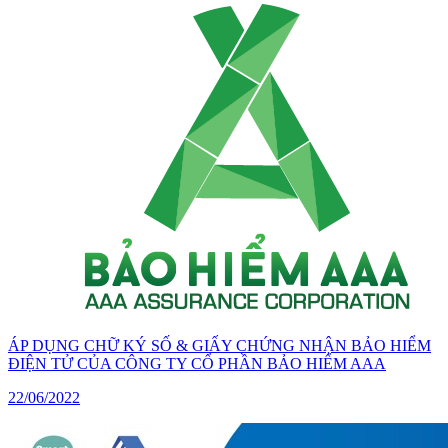
ÁP DỤNG CHỮ KÝ SỐ & GIẤY CHỨNG NHẬN BẢO HIỂM
ĐIỆN TỬ CỦA CÔNG TY CỔ PHẦN BẢO HIỂM AAA
22/06/2022