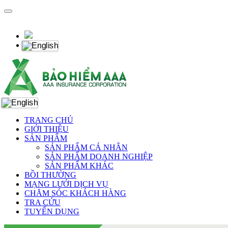
TRANG CHỦ
GIỚI THIỆU
SẢN PHẨM
SẢN PHẨM CÁ NHÂN
SẢN PHẨM DOANH NGHIỆP
SẢN PHẨM KHÁC
BỒI THƯỜNG
MẠNG LƯỚI DỊCH VỤ
CHĂM SÓC KHÁCH HÀNG
TRA CỨU
TUYỂN DỤNG