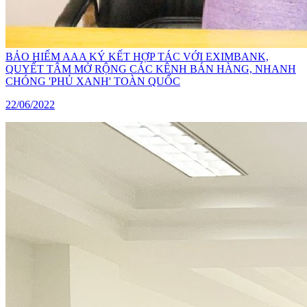
BẢO HIỂM AAA KÝ KẾT HỢP TÁC VỚI EXIMBANK,
QUYẾT TÂM MỞ RỘNG CÁC KÊNH BÁN HÀNG, NHANH
CHÓNG 'PHỦ XANH' TOÀN QUỐC
22/06/2022