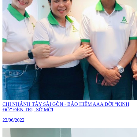
CHI NHÁNH TÂY SÀI GÒN - BẢO HIỂM AAA DỜI “KINH
ĐÔ” ĐẾN TRỤ SỞ MỚI
22/06/2022