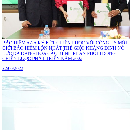
BẢO HIỂM AAA KÝ KẾT CHIẾN LƯỢC VỚI CÔNG TY MÔI
GIỚI BẢO HIỂM LỚN NHẤT THẾ GIỚI, KHẲNG ĐỊNH NỖ
LỰC ĐA DẠNG HÓA CÁC KÊNH PHÂN PHỐI TRONG
CHIẾN LƯỢC PHÁT TRIỂN NĂM 2022
22/06/2022