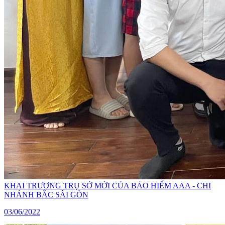
KHAI TRƯƠNG TRỤ SỞ MỚI CỦA BẢO HIỂM AAA - CHI
NHÁNH BẮC SÀI GÒN
03/06/2022