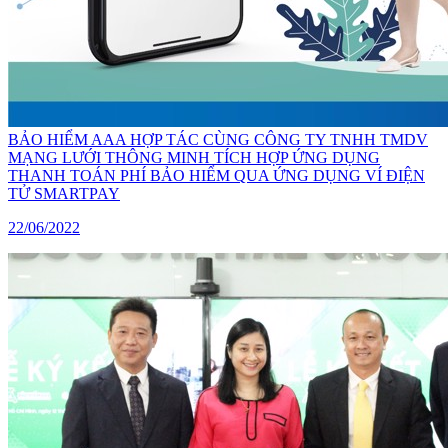
BẢO HIỂM AAA HỢP TÁC CÙNG CÔNG TY TNHH TMDV
MẠNG LƯỚI THÔNG MINH TÍCH HỢP ỨNG DỤNG
THANH TOÁN PHÍ BẢO HIỂM QUA ỨNG DỤNG VÍ ĐIỆN
TỬ SMARTPAY
22/06/2022