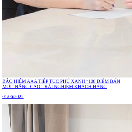
BẢO HIỂM AAA TIẾP TỤC PHỦ XANH “108 ĐIỂM BÁN
MỚI” NÂNG CAO TRẢI NGHIỆM KHÁCH HÀNG
01/06/2022