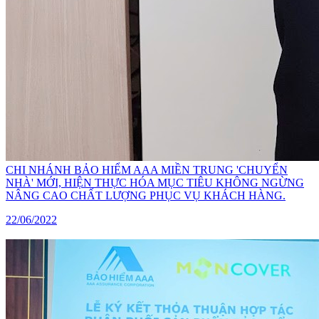
CHI NHÁNH BẢO HIỂM AAA MIỀN TRUNG 'CHUYỂN
NHÀ' MỚI, HIỆN THỰC HÓA MỤC TIÊU KHÔNG NGỪNG
NÂNG CAO CHẤT LƯỢNG PHỤC VỤ KHÁCH HÀNG.
22/06/2022