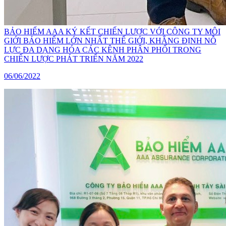
BẢO HIỂM AAA KÝ KẾT CHIẾN LƯỢC VỚI CÔNG TY MÔI
GIỚI BẢO HIỂM LỚN NHẤT THẾ GIỚI, KHẲNG ĐỊNH NỖ
LỰC ĐA DẠNG HÓA CÁC KÊNH PHÂN PHỐI TRONG
CHIẾN LƯỢC PHÁT TRIỂN NĂM 2022
06/06/2022